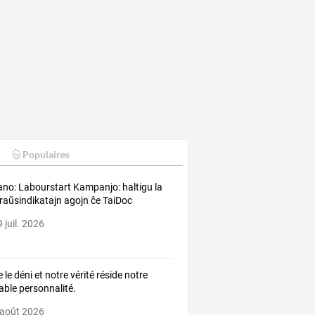
Populaires
ano: Labourstart Kampanjo: haltigu la
raŭsindikatajn agojn ĉe TaiDoc
 juil. 2026
 le déni et notre vérité réside notre
table personnalité.
 août 2026