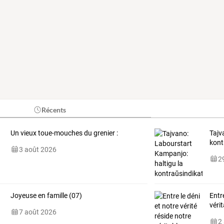
Récents
Un vieux toue-mouches du grenier :
Tajv
kont
3 août 2026
29
Joyeuse en famille (07)
Entre
véri
7 août 2026
2