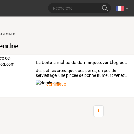
 a prendre
rendre
La-boite-a-malice-de-dominique.over-blog.com
des
petites
croix,
quelques
perles,
un
peu
de
serviettage,
une
pincée
de
bonne
humeur
:
venez
…
dominique
1