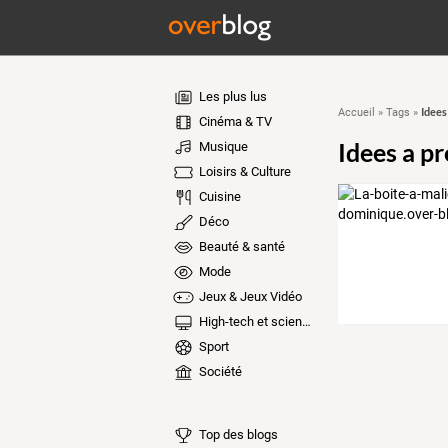
Les plus lus
Idees
Accueil
»
Tags
»
Cinéma & TV
Idees a p
Musique
Loisirs & Culture
Cuisine
Déco
Beauté & santé
Mode
Jeux & Jeux Vidéo
High-tech et sciences
Sport
Société
Top des blogs