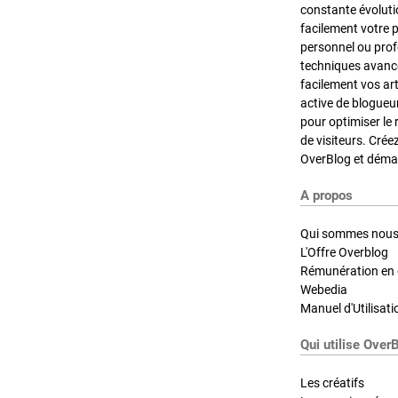
constante évoluti
facilement votre 
personnel ou pro
techniques avancé
facilement vos ar
active de blogueu
pour optimiser le 
de visiteurs. Crée
OverBlog et démar
A propos
Qui sommes nous
L'Offre Overblog
Rémunération en d
Webedia
Manuel d'Utilisati
Qui utilise Over
Les créatifs