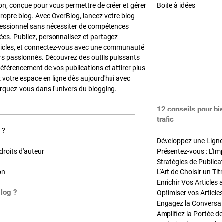
on, conçue pour vous permettre de créer et gérer
Boite à idées
propre blog. Avec OverBlog, lancez votre blog
fessionnel sans nécessiter de compétences
es. Publiez, personnalisez et partagez
ticles, et connectez-vous avec une communauté
rs passionnés. Découvrez des outils puissants
référencement de vos publications et attirer plus
z votre espace en ligne dès aujourd'hui avec
quez-vous dans l'univers du blogging.
12 conseils pour bi
trafic
 ?
Développez une Ligne 
roits d'auteur
Présentez-vous : L'Im
on
L'Art de Choisir un Ti
Blog ?
Optimiser vos Article
Engagez la Conversati
Amplifiez la Portée de