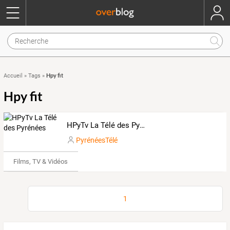
Hpy fit
Accueil
»
Tags
»
Hpy fit
HPyTv La Télé des Pyrénées
PyrénéesTélé
Films, TV & Vidéos
1