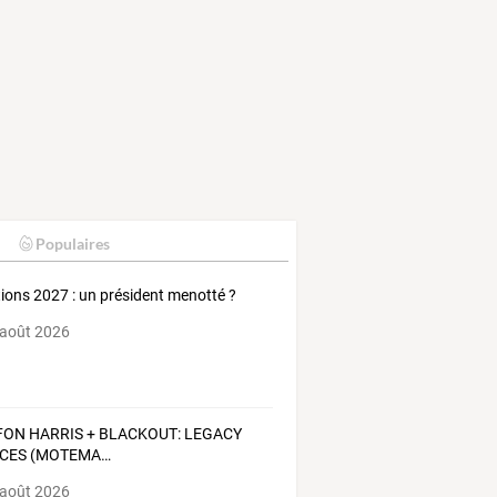
Populaires
tions 2027 : un président menotté ?
 août 2026
FON
HARRIS
+
BLACKOUT:
LEGACY
CES
(MOTEMA
…
 août 2026