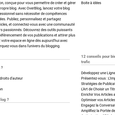
on, conçue pour vous permettre de créer et gérer
Boite à idées
propre blog. Avec OverBlog, lancez votre blog
fessionnel sans nécessiter de compétences
es. Publiez, personnalisez et partagez
ticles, et connectez-vous avec une communauté
rs passionnés. Découvrez des outils puissants
référencement de vos publications et attirer plus
z votre espace en ligne dès aujourd'hui avec
quez-vous dans l'univers du blogging.
12 conseils pour bi
trafic
 ?
Développez une Ligne 
roits d'auteur
Présentez-vous : L'Im
on
L'Art de Choisir un Ti
Blog ?
Optimiser vos Article
Engagez la Conversati
Amplifiez la Portée de