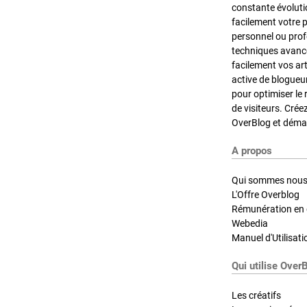
constante évoluti
facilement votre 
personnel ou pro
techniques avancé
facilement vos ar
active de blogueu
pour optimiser le 
de visiteurs. Crée
OverBlog et démar
A propos
Qui sommes nous
L'Offre Overblog
Rémunération en d
Webedia
Manuel d'Utilisati
Qui utilise Over
Les créatifs