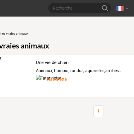
ires vraies animaux
 vraies animaux
Une vie de chien
Animaux, humour, randos, aquarelles,amitiés..
Tatarinette
1