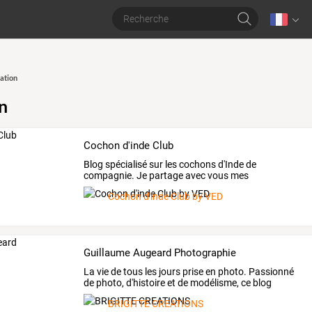
ation
n
Cochon d'inde Club
Blog
spécialisé
sur
les
cochons
d'Inde
de
compagnie.
Je
partage
avec
vous
mes
connaissances
et
mon
…
Cochon d'inde Club by VED
Guillaume Augeard Photographie
La
vie
de
tous
les
jours
prise
en
photo.
Passionné
de
photo,
d'histoire
et
de
modélisme,
ce
blog
vous
…
BRIGITTE CREATIONS