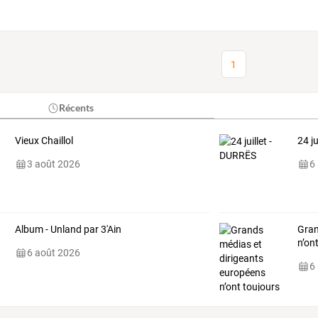
1
Récents
Vieux Chaillol
24 j
3 août 2026
6
Album - Unland par 3'Ain
Gran
n’on
6 août 2026
6