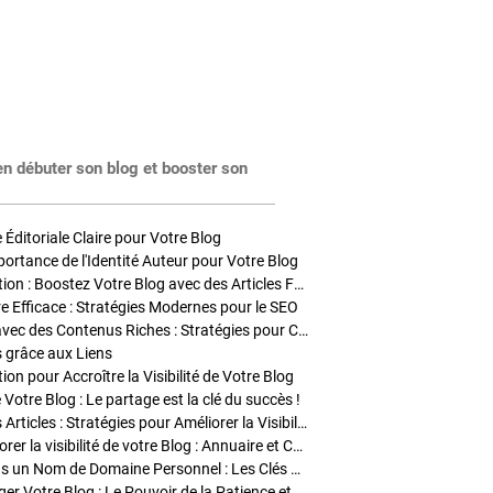
en débuter son blog et booster son
Éditoriale Claire pour Votre Blog
portance de l'Identité Auteur pour Votre Blog
Stratégies de Publication : Boostez Votre Blog avec des Articles Fréquents et Exclusifs
tre Efficace : Stratégies Modernes pour le SEO
Enrichir Vos Articles avec des Contenus Riches : Stratégies pour Captiver et Optimiser
s grâce aux Liens
on pour Accroître la Visibilité de Votre Blog
 Votre Blog : Le partage est la clé du succès !
Optimisation SEO des Articles : Stratégies pour Améliorer la Visibilité de Votre Blog
Stratégies pour améliorer la visibilité de votre Blog : Annuaire et Collaborations
Pourquoi Investir dans un Nom de Domaine Personnel : Les Clés de la Réussite de Votre Blog
Comment Faire Émerger Votre Blog : Le Pouvoir de la Patience et de la Persévérance