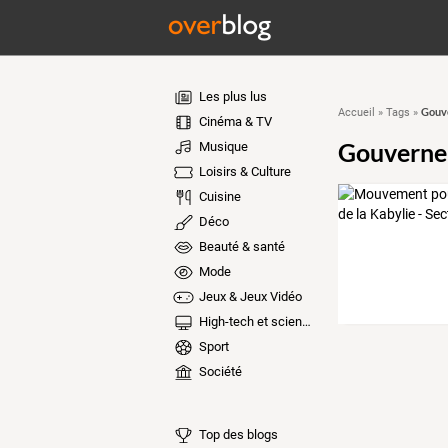
Les plus lus
Gouve
Accueil
»
Tags
»
Cinéma & TV
Gouvernem
Musique
Loisirs & Culture
Cuisine
Déco
Beauté & santé
Mode
Jeux & Jeux Vidéo
High-tech et sciences
Sport
Société
Top des blogs