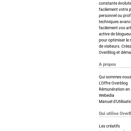
constante évoluti
facilement votre 
personnel ou pro
techniques avancé
facilement vos ar
active de blogueu
pour optimiser le 
de visiteurs. Crée
OverBlog et démar
A propos
Qui sommes nous
L'Offre Overblog
Rémunération en d
Webedia
Manuel d'Utilisati
Qui utilise Over
Les créatifs