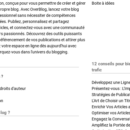
on, conçue pour vous permettre de créer et gérer
Boite à idées
propre blog. Avec OverBlog, lancez votre blog
fessionnel sans nécessiter de compétences
es. Publiez, personnalisez et partagez
ticles, et connectez-vous avec une communauté
rs passionnés. Découvrez des outils puissants
référencement de vos publications et attirer plus
z votre espace en ligne dès aujourd'hui avec
quez-vous dans l'univers du blogging.
12 conseils pour bi
trafic
 ?
Développez une Ligne 
roits d'auteur
Présentez-vous : L'Im
on
L'Art de Choisir un Ti
Blog ?
Optimiser vos Article
Engagez la Conversati
Amplifiez la Portée de