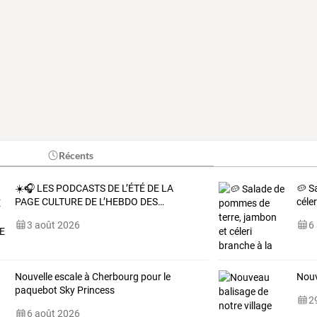
Récents
☀️🎧
LES
PODCASTS
DE
L’ÉTÉ
DE
LA
🥔 S
PAGE
CULTURE
DE
L’HEBDO
DES
…
céle
3 août 2026
6
Nouvelle escale à Cherbourg pour le
Nouv
paquebot Sky Princess
29
6 août 2026