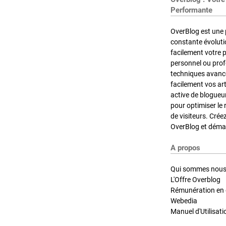
Performante
OverBlog est une 
constante évoluti
facilement votre 
personnel ou pro
techniques avancé
facilement vos ar
active de blogueu
pour optimiser le 
de visiteurs. Crée
OverBlog et démar
A propos
Qui sommes nous
L'Offre Overblog
Rémunération en d
Webedia
Manuel d'Utilisati