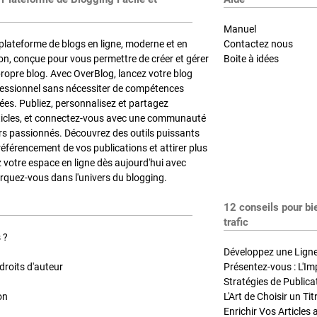
Manuel
plateforme de blogs en ligne, moderne et en
Contactez nous
on, conçue pour vous permettre de créer et gérer
Boite à idées
propre blog. Avec OverBlog, lancez votre blog
fessionnel sans nécessiter de compétences
es. Publiez, personnalisez et partagez
ticles, et connectez-vous avec une communauté
rs passionnés. Découvrez des outils puissants
référencement de vos publications et attirer plus
z votre espace en ligne dès aujourd'hui avec
quez-vous dans l'univers du blogging.
12 conseils pour bi
trafic
 ?
Développez une Ligne 
roits d'auteur
Présentez-vous : L'Im
on
L'Art de Choisir un Ti