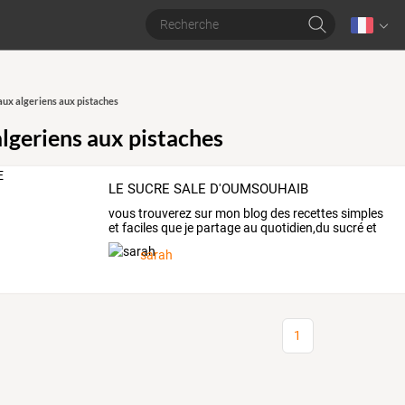
ux algeriens aux pistaches
lgeriens aux pistaches
LE SUCRE SALE D'OUMSOUHAIB
vous
trouverez
sur
mon
blog
des
recettes
simples
et
faciles
que
je
partage
au
quotidien,du
sucré
et
du
…
sarah
1