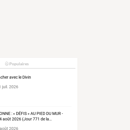
Populaires
âcher avec le Divin
 juil. 2026
ONNE
:
«
DÉFIS
»
AU
PIED
DU
MUR
-
4
août
2026
(Jour
771
de
la
…
 août 2026