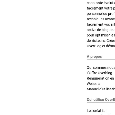
constante évoluti
facilement votre 
personnel ou pro
techniques avancé
facilement vos ar
active de blogueu
pour optimiser le 
de visiteurs. Crée
OverBlog et démar
A propos
Qui sommes nous
L'Offre Overblog
Rémunération en d
Webedia
Manuel d'Utilisati
Qui utilise Over
Les créatifs