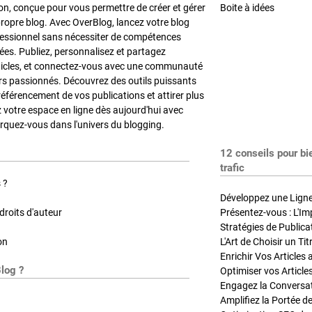
on, conçue pour vous permettre de créer et gérer
Boite à idées
propre blog. Avec OverBlog, lancez votre blog
fessionnel sans nécessiter de compétences
es. Publiez, personnalisez et partagez
ticles, et connectez-vous avec une communauté
rs passionnés. Découvrez des outils puissants
référencement de vos publications et attirer plus
z votre espace en ligne dès aujourd'hui avec
quez-vous dans l'univers du blogging.
12 conseils pour bi
trafic
 ?
Développez une Ligne 
roits d'auteur
Présentez-vous : L'Im
on
L'Art de Choisir un Ti
Blog ?
Optimiser vos Article
Engagez la Conversati
Amplifiez la Portée de