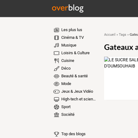
Les plus lus
Gatea
Accueil
»
Tags
»
Cinéma & TV
Gateaux a
Musique
Loisirs & Culture
Cuisine
Déco
Beauté & santé
Mode
Jeux & Jeux Vidéo
High-tech et sciences
Sport
Société
Top des blogs