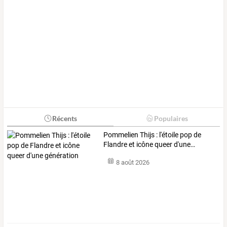
Récents
Populaires
Pommelien
Thijs
:
l'étoile
pop
de
Flandre
et
icône
queer
d'une
…
8 août 2026