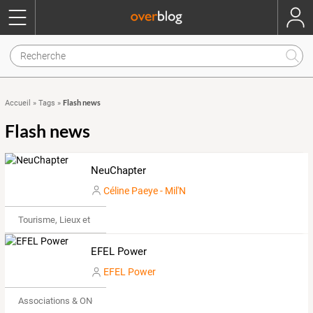
Flash news
Accueil
»
Tags
»
Flash news
NeuChapter
Céline Paeye - Mil'N
Tourisme, Lieux et Événements
EFEL Power
EFEL Power
Associations & ONG