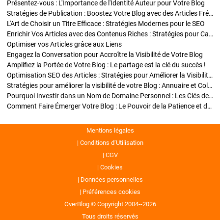
Présentez-vous : L'Importance de l'Identité Auteur pour Votre Blog
Stratégies de Publication : Boostez Votre Blog avec des Articles Fréquents et Exclusifs
L'Art de Choisir un Titre Efficace : Stratégies Modernes pour le SEO
Enrichir Vos Articles avec des Contenus Riches : Stratégies pour Captiver et Optimiser
Optimiser vos Articles grâce aux Liens
Engagez la Conversation pour Accroître la Visibilité de Votre Blog
Amplifiez la Portée de Votre Blog : Le partage est la clé du succès !
Optimisation SEO des Articles : Stratégies pour Améliorer la Visibilité de Votre Blog
Stratégies pour améliorer la visibilité de votre Blog : Annuaire et Collaborations
Pourquoi Investir dans un Nom de Domaine Personnel : Les Clés de la Réussite de Votre Blog
Comment Faire Émerger Votre Blog : Le Pouvoir de la Patience et de la Persévérance
Mentions légales
Conditions d’Utilisation
CGV
Cookies
Données personnelles
Préférences cookies
OverBlog © Copyright 2004--2026
Tous droits réservés