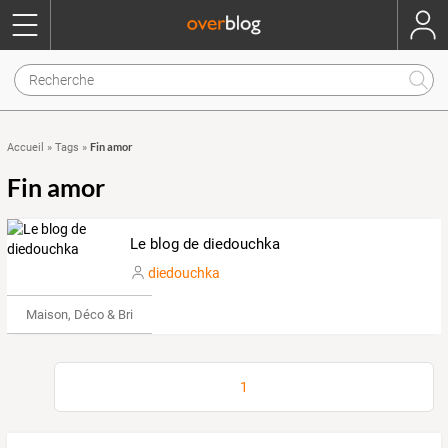
Fin amor
Accueil
»
Tags
»
Fin amor
Le blog de diedouchka
diedouchka
Maison, Déco & Bricolage
1