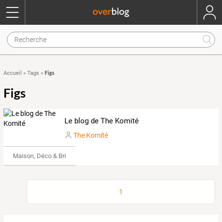
Figs
Accueil
»
Tags
»
Figs
Le blog de The Komité
The Komité
Maison, Déco & Bricolage
1