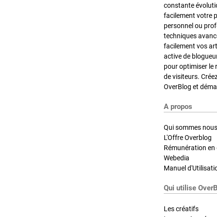
constante évoluti
facilement votre 
personnel ou pro
techniques avancé
facilement vos ar
active de blogueu
pour optimiser le 
de visiteurs. Crée
OverBlog et démar
A propos
Qui sommes nous
L'Offre Overblog
Rémunération en d
Webedia
Manuel d'Utilisati
Qui utilise Over
Les créatifs