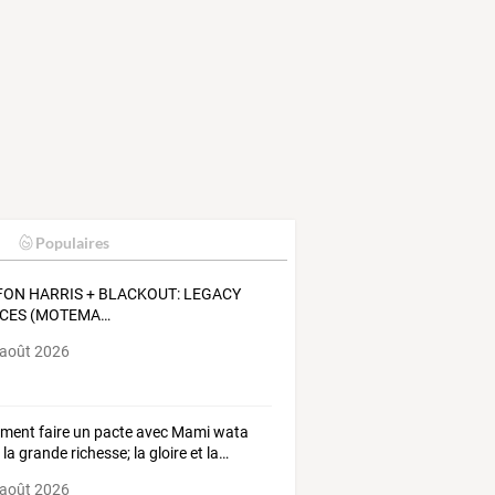
Populaires
FON
HARRIS
+
BLACKOUT:
LEGACY
CES
(MOTEMA
…
 août 2026
ment
faire
un
pacte
avec
Mami
wata
r
la
grande
richesse;
la
gloire
et
la
…
 août 2026