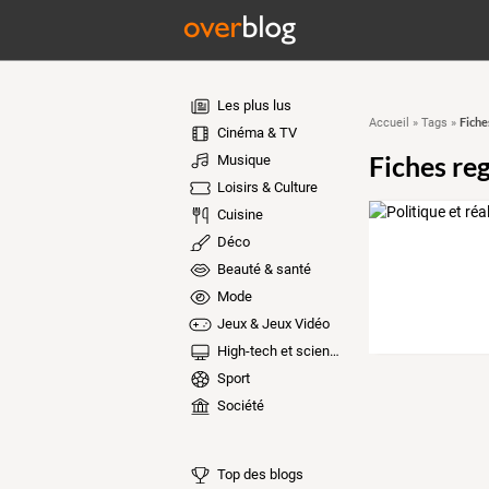
Les plus lus
Fiche
Accueil
»
Tags
»
Cinéma & TV
Fiches re
Musique
Loisirs & Culture
Cuisine
Déco
Beauté & santé
Mode
Jeux & Jeux Vidéo
High-tech et sciences
Sport
Société
Top des blogs