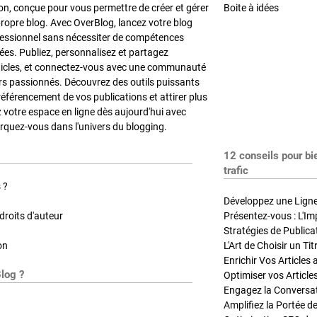
on, conçue pour vous permettre de créer et gérer
Boite à idées
propre blog. Avec OverBlog, lancez votre blog
fessionnel sans nécessiter de compétences
es. Publiez, personnalisez et partagez
ticles, et connectez-vous avec une communauté
rs passionnés. Découvrez des outils puissants
référencement de vos publications et attirer plus
z votre espace en ligne dès aujourd'hui avec
quez-vous dans l'univers du blogging.
12 conseils pour bi
trafic
 ?
Développez une Ligne 
roits d'auteur
Présentez-vous : L'Im
on
L'Art de Choisir un Ti
Blog ?
Optimiser vos Article
Engagez la Conversati
Amplifiez la Portée de