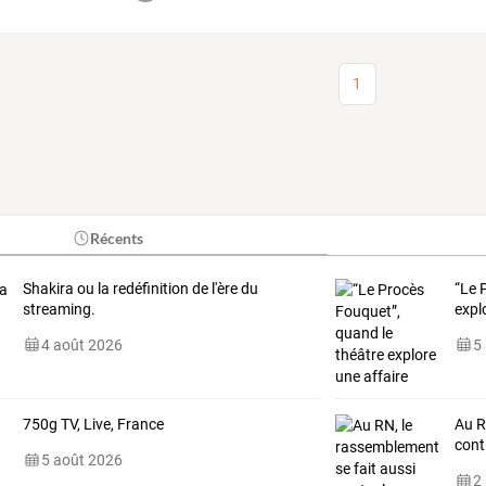
1
Récents
Shakira ou la redéfinition de l'ère du
“Le
P
streaming.
expl
4 août 2026
5
750g TV, Live, France
Au R
cont
5 août 2026
2