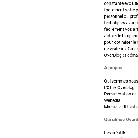
constante évoluti
facilement votre 
personnel ou pro
techniques avancé
facilement vos ar
active de blogueu
pour optimiser le 
de visiteurs. Crée
OverBlog et démar
A propos
Qui sommes nous
L'Offre Overblog
Rémunération en d
Webedia
Manuel d'Utilisati
Qui utilise Over
Les créatifs