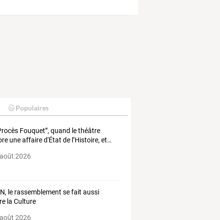
Populaires
rocès
Fouquet”,
quand
le
théâtre
ore
une
affaire
d'État
de
l’Histoire,
et
…
 août 2026
N, le rassemblement se fait aussi
re la Culture
 août 2026