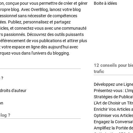
on, conçue pour vous permettre de créer et gérer
Boite à idées
propre blog. Avec OverBlog, lancez votre blog
fessionnel sans nécessiter de compétences
es. Publiez, personnalisez et partagez
ticles, et connectez-vous avec une communauté
rs passionnés. Découvrez des outils puissants
référencement de vos publications et attirer plus
z votre espace en ligne dès aujourd'hui avec
quez-vous dans l'univers du blogging.
12 conseils pour bi
trafic
 ?
Développez une Ligne 
roits d'auteur
Présentez-vous : L'Im
on
L'Art de Choisir un Ti
Blog ?
Optimiser vos Article
Engagez la Conversati
Amplifiez la Portée de