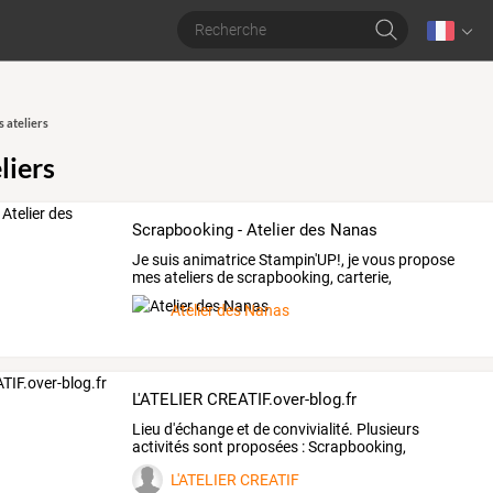
s ateliers
liers
Scrapbooking - Atelier des Nanas
Je
suis
animatrice
Stampin'UP!,
je
vous
propose
mes
ateliers
de
scrapbooking,
carterie,
décoration,
…
Atelier des Nanas
L'ATELIER CREATIF.over-blog.fr
Lieu
d'échange
et
de
convivialité.
Plusieurs
activités
sont
proposées
:
Scrapbooking,
sculpture
sur
terre,
…
L'ATELIER CREATIF