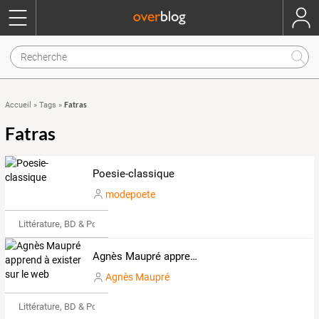
Fatras
Accueil
»
Tags
»
Fatras
Poesie-classique
modepoete
Littérature, BD & Poésie
Agnès Maupré apprend à exister sur le web
Agnès Maupré
Littérature, BD & Poésie