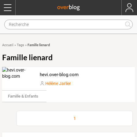
Famille lienard
Accueil
»
Tags
»
Famille lienard
hevi.over-blog.com
Hélène Jarlier
Famille & Enfants
1