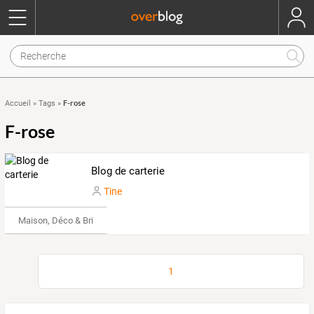
F-rose
Accueil
»
Tags
»
F-rose
Blog de carterie
Tine
Maison, Déco & Bricolage
1