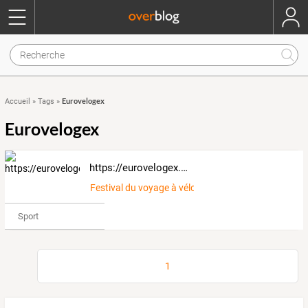
Eurovelogex
Accueil
»
Tags
»
Eurovelogex
https://eurovelogex.wordpress.com/
Festival du voyage à vélo EuroVeloGex
Sport
1