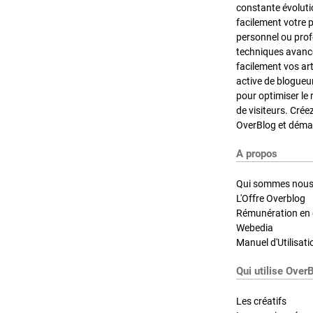
constante évoluti
facilement votre 
personnel ou pro
techniques avancé
facilement vos ar
active de blogueu
pour optimiser le 
de visiteurs. Crée
OverBlog et démar
A propos
Qui sommes nous
L'Offre Overblog
Rémunération en d
Webedia
Manuel d'Utilisati
Qui utilise Over
Les créatifs