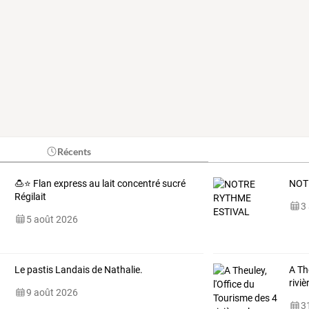
Récents
🍮⭐ Flan express au lait concentré sucré
NOT
Régilait
3
5 août 2026
Le pastis Landais de Nathalie.
A
Th
riviè
9 août 2026
31