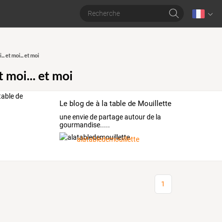
... et moi... et moi
t moi... et moi
Le blog de à la table de Mouillette
une envie de partage autour de la
gourmandise.....
alatabledemouillette
1