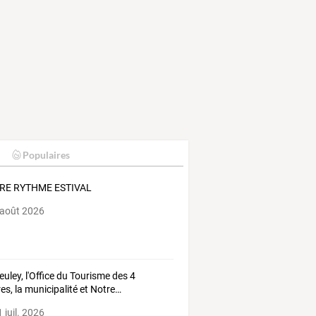
Populaires
RE RYTHME ESTIVAL
 août 2026
euley,
l'Office
du
Tourisme
des
4
res,
la
municipalité
et
Notre
…
 juil. 2026