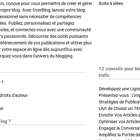
on, conçue pour vous permettre de créer et gérer
Boite à idées
propre blog. Avec OverBlog, lancez votre blog
fessionnel sans nécessiter de compétences
es. Publiez, personnalisez et partagez
ticles, et connectez-vous avec une communauté
rs passionnés. Découvrez des outils puissants
référencement de vos publications et attirer plus
z votre espace en ligne dès aujourd'hui avec
quez-vous dans l'univers du blogging.
12 conseils pour bi
trafic
 ?
Développez une Ligne 
roits d'auteur
Présentez-vous : L'Im
on
L'Art de Choisir un Ti
Blog ?
Optimiser vos Article
Engagez la Conversati
Amplifiez la Portée de