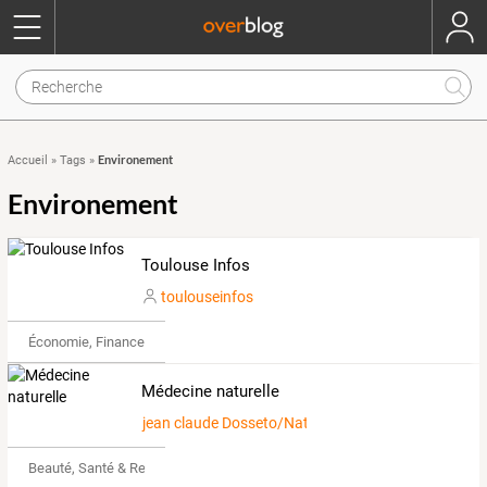
Environement
Accueil
»
Tags
»
Environement
Toulouse Infos
toulouseinfos
Économie, Finance & Droit
Médecine naturelle
jean claude Dosseto/Naturopathe Nutritionniste
Beauté, Santé & Remise en forme