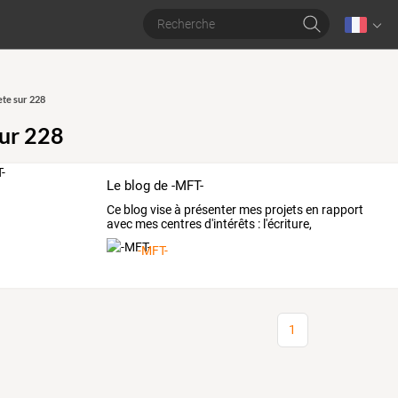
te sur 228
ur 228
Le blog de -MFT-
Ce
blog
vise
à
présenter
mes
projets
en
rapport
avec
mes
centres
d'intérêts
:
l'écriture,
Warhammer
40K,
…
-MFT-
1