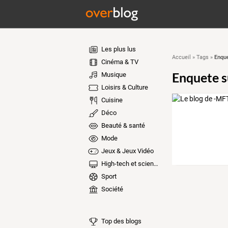
Les plus lus
Enque
Accueil
»
Tags
»
Cinéma & TV
Enquete s
Musique
Loisirs & Culture
Cuisine
Déco
Beauté & santé
Mode
Jeux & Jeux Vidéo
High-tech et sciences
Sport
Société
Top des blogs