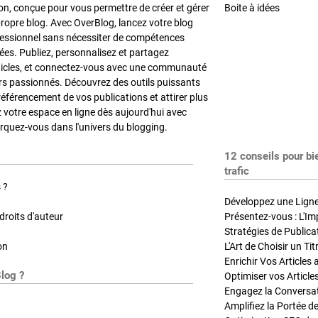
on, conçue pour vous permettre de créer et gérer
Boite à idées
propre blog. Avec OverBlog, lancez votre blog
fessionnel sans nécessiter de compétences
es. Publiez, personnalisez et partagez
ticles, et connectez-vous avec une communauté
rs passionnés. Découvrez des outils puissants
référencement de vos publications et attirer plus
z votre espace en ligne dès aujourd'hui avec
quez-vous dans l'univers du blogging.
12 conseils pour bi
trafic
 ?
Développez une Ligne 
roits d'auteur
Présentez-vous : L'Im
on
L'Art de Choisir un Ti
Blog ?
Optimiser vos Article
Engagez la Conversati
Amplifiez la Portée de