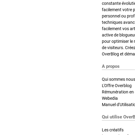
constante évoluti
facilement votre 
personnel ou pro
techniques avancé
facilement vos ar
active de blogueu
pour optimiser le 
de visiteurs. Crée
OverBlog et démar
A propos
Qui sommes nous
L'Offre Overblog
Rémunération en d
Webedia
Manuel d'Utilisati
Qui utilise Over
Les créatifs