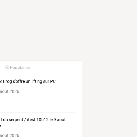
Populaires
r Frog s'offre un lifting sur PC
 août 2026
uf du serpent / il est 10h12 le 9 août
6
 août 2026