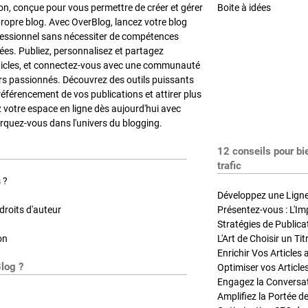
on, conçue pour vous permettre de créer et gérer
Boite à idées
propre blog. Avec OverBlog, lancez votre blog
fessionnel sans nécessiter de compétences
es. Publiez, personnalisez et partagez
ticles, et connectez-vous avec une communauté
rs passionnés. Découvrez des outils puissants
référencement de vos publications et attirer plus
z votre espace en ligne dès aujourd'hui avec
quez-vous dans l'univers du blogging.
12 conseils pour bi
trafic
 ?
Développez une Ligne 
roits d'auteur
Présentez-vous : L'Im
on
L'Art de Choisir un Ti
Blog ?
Optimiser vos Article
Engagez la Conversati
Amplifiez la Portée de