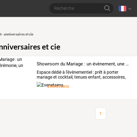
t - anniversaires et cie
nniversaires et cie
Showroom du Mariage : un événement, une cérémonie, un univers
Espace
dédié
à
l'événementiel
:
prêt
à
porter
mariage
et
cocktail,
tenues
enfant,
accessoires,
décorations
…
Evenetsens
1