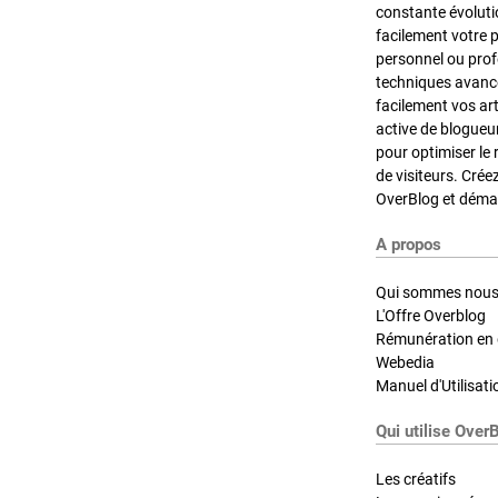
constante évoluti
facilement votre 
personnel ou pro
techniques avancé
facilement vos ar
active de blogueu
pour optimiser le 
de visiteurs. Crée
OverBlog et démar
A propos
Qui sommes nous
L'Offre Overblog
Rémunération en d
Webedia
Manuel d'Utilisati
Qui utilise Over
Les créatifs