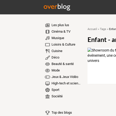
Les plus lus
Enfan
Accueil
»
Tags
»
Cinéma & TV
Enfant - a
Musique
Loisirs & Culture
Cuisine
Déco
Beauté & santé
Mode
Jeux & Jeux Vidéo
High-tech et sciences
Sport
Société
Top des blogs