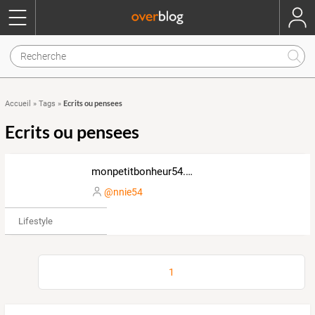
Ecrits ou pensees
Accueil
»
Tags
»
Ecrits ou pensees
monpetitbonheur54.over-blog.com
@nnie54
Lifestyle
1