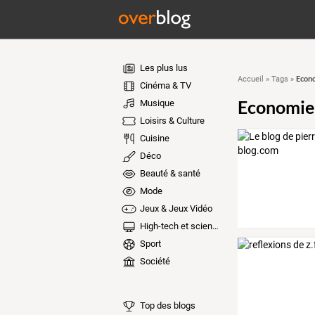
Les plus lus
Econo
Accueil
»
Tags
»
Cinéma & TV
Economie 
Musique
Loisirs & Culture
Cuisine
Déco
Beauté & santé
Mode
Jeux & Jeux Vidéo
High-tech et sciences
Sport
Société
Top des blogs