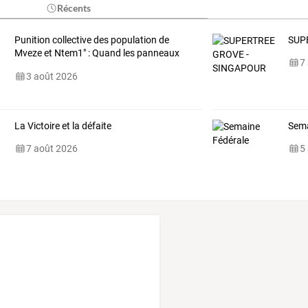
Récents
Punition
collective
des
population
de
SUP
Mveze
et
Ntem1"
:
Quand
les
panneaux
7
solaires
de
…
3 août 2026
La Victoire et la défaite
Sema
7 août 2026
5