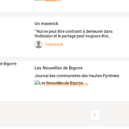
cassiano
Un maverick
"
Nul
ne
peut
être
contraint
à
demeurer
dans
l'indivision
et
le
partage
peut
toujours
être
…
1maverick
Les Nouvelles de Bigorre
Journal des communistes des Hautes-Pyrénées
Les Nouvelles de Bigorre
1