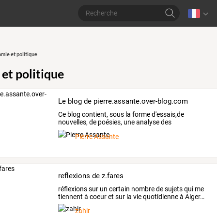
mie et politique
et politique
Le blog de pierre.assante.over-blog.com
Ce
blog
contient,
sous
la
forme
d'essais,de
nouvelles,
de
poésies,
une
analyse
des
contradictions
du
mode
…
Pierre Assante
reflexions de z.fares
réflexions
sur
un
certain
nombre
de
sujets
qui
me
tiennent
à
coeur
et
sur
la
vie
quotidienne
à
Alger
…
zahir