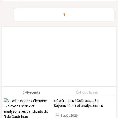
1
Récents
Populaires
«
Célérusses
!
Célérusses
!
»
Soyons
sériex
et
analysons
les
candidats
dit
…
8 août 2026