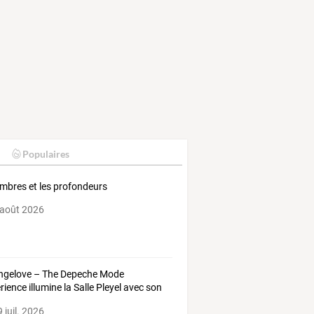
Populaires
ombres et les profondeurs
 août 2026
ngelove
–
The
Depeche
Mode
rience
illumine
la
Salle
Pleyel
avec
son
ld
…
 juil. 2026