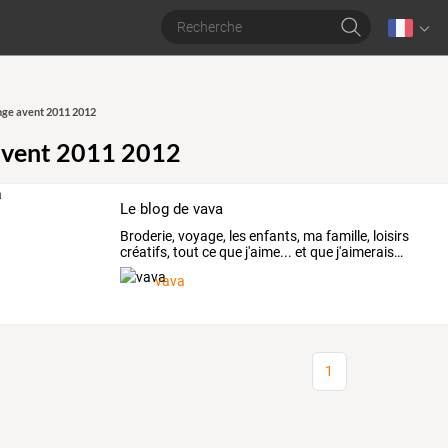
ge avent 2011 2012
avent 2011 2012
Le blog de vava
Broderie,
voyage,
les
enfants,
ma
famille,
loisirs
créatifs,
tout
ce
que
j'aime...
et
que
j'aimerais
…
vava
1