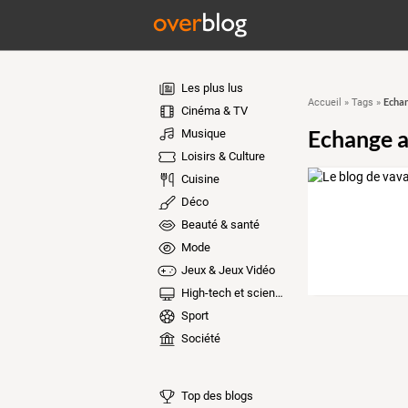
Les plus lus
Echan
Accueil
»
Tags
»
Cinéma & TV
Echange 
Musique
Loisirs & Culture
Cuisine
Déco
Beauté & santé
Mode
Jeux & Jeux Vidéo
High-tech et sciences
Sport
Société
Top des blogs