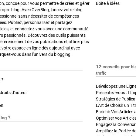
on, conçue pour vous permettre de créer et gérer
Boite à idées
propre blog. Avec OverBlog, lancez votre blog
fessionnel sans nécessiter de compétences
es. Publiez, personnalisez et partagez
ticles, et connectez-vous avec une communauté
rs passionnés. Découvrez des outils puissants
référencement de vos publications et attirer plus
z votre espace en ligne dès aujourd'hui avec
quez-vous dans l'univers du blogging.
12 conseils pour bi
trafic
 ?
Développez une Ligne 
roits d'auteur
Présentez-vous : L'Im
on
L'Art de Choisir un Ti
Blog ?
Optimiser vos Article
Engagez la Conversati
Amplifiez la Portée de