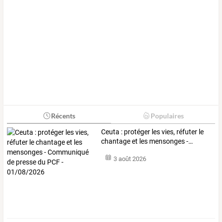
Récents
Populaires
Ceuta
:
protéger
les
vies,
réfuter
le
chantage
et
les
mensonges
-
…
3 août 2026