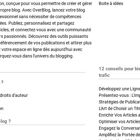
on, conçue pour vous permettre de créer et gérer
Boite à idées
propre blog. Avec OverBlog, lancez votre blog
fessionnel sans nécessiter de compétences
es. Publiez, personnalisez et partagez
ticles, et connectez-vous avec une communauté
rs passionnés. Découvrez des outils puissants
référencement de vos publications et attirer plus
z votre espace en ligne dès aujourd'hui avec
quez-vous dans l'univers du blogging.
12 conseils pour bi
trafic
 ?
Développez une Ligne 
roits d'auteur
Présentez-vous : L'Im
on
L'Art de Choisir un Ti
Blog ?
Optimiser vos Article
Engagez la Conversati
Amplifiez la Portée de