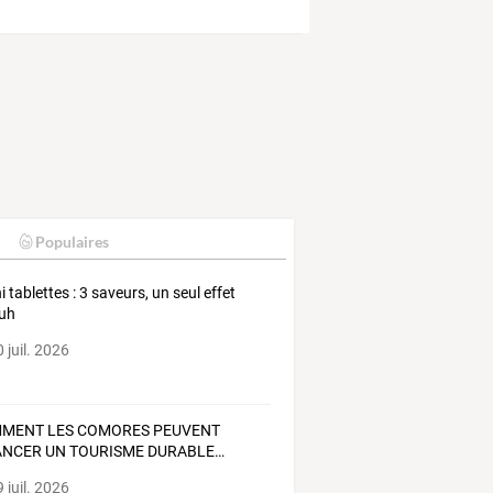
Populaires
i tablettes : 3 saveurs, un seul effet
uh
 juil. 2026
MMENT
LES
COMORES
PEUVENT
ANCER
UN
TOURISME
DURABLE
…
 juil. 2026