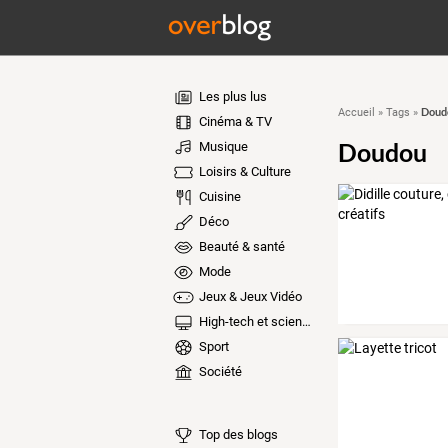
Les plus lus
Doudo
Accueil
»
Tags
»
Cinéma & TV
Doudou
Musique
Loisirs & Culture
Cuisine
Déco
Beauté & santé
Mode
Jeux & Jeux Vidéo
High-tech et sciences
Sport
Société
Top des blogs