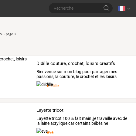
u - page 3
Didille couture, crochet, loisirs créatifs
Bienvenue
sur
mon
blog
pour
partager
mes
passions,
la
couture,
le
crochet
et
les
loisirs
créatifs.
Si
un
…
dildille
Layette tricot
Layette
tricot
100
%
fait
main
,je
travaille
avec
de
la
laine
acrylique
car
certains
bébés
ne
supportent
pas
…
eve