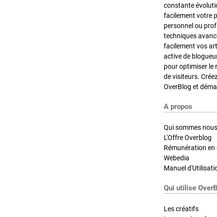
constante évoluti
facilement votre 
personnel ou pro
techniques avancé
facilement vos ar
active de blogueu
pour optimiser le 
de visiteurs. Crée
OverBlog et démar
A propos
Qui sommes nous
L'Offre Overblog
Rémunération en d
Webedia
Manuel d'Utilisati
Qui utilise Over
Les créatifs