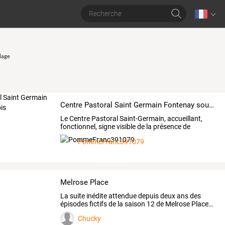
lage
Centre Pastoral Saint Germain Fontenay sous Bois
Le
Centre
Pastoral
Saint-Germain,
accueillant,
fonctionnel,
signe
visible
de
la
présence
de
l'Eglise
…
PommeFranc391079
Melrose Place
La
suite
inédite
attendue
depuis
deux
ans
des
épisodes
fictifs
de
la
saison
12
de
Melrose
Place
…
Chucky