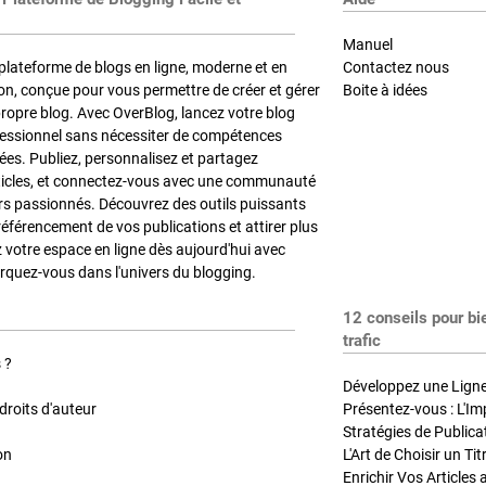
Manuel
plateforme de blogs en ligne, moderne et en
Contactez nous
on, conçue pour vous permettre de créer et gérer
Boite à idées
propre blog. Avec OverBlog, lancez votre blog
fessionnel sans nécessiter de compétences
es. Publiez, personnalisez et partagez
ticles, et connectez-vous avec une communauté
rs passionnés. Découvrez des outils puissants
référencement de vos publications et attirer plus
z votre espace en ligne dès aujourd'hui avec
quez-vous dans l'univers du blogging.
12 conseils pour bi
trafic
 ?
Développez une Ligne 
roits d'auteur
Présentez-vous : L'Im
on
L'Art de Choisir un Ti