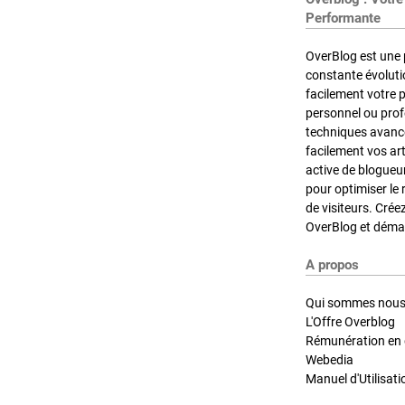
Performante
OverBlog est une 
constante évoluti
facilement votre 
personnel ou pro
techniques avancé
facilement vos ar
active de blogueu
pour optimiser le 
de visiteurs. Crée
OverBlog et démar
A propos
Qui sommes nous
L'Offre Overblog
Rémunération en d
Webedia
Manuel d'Utilisati