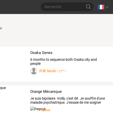
ir
Osaka Genes
6 months to sequence both Osaka city and
people
尚希 Naoki ♪ □•°♡
Orange Mécanique
Je
suis
bipolaire.
Voilà,
c'est
dit.
Je
souffre
d'une
maladie
psychiatrique.
J'essaie
de
me
soigner
par
…
Peanut