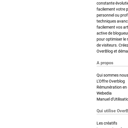
constante évoluti
facilement votre 
personnel ou pro
techniques avancé
facilement vos ar
active de blogueu
pour optimiser le 
de visiteurs. Crée
OverBlog et démar
A propos
Qui sommes nous
L'Offre Overblog
Rémunération en d
Webedia
Manuel d'Utilisati
Qui utilise Over
Les créatifs