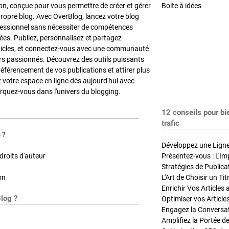
on, conçue pour vous permettre de créer et gérer
Boite à idées
propre blog. Avec OverBlog, lancez votre blog
fessionnel sans nécessiter de compétences
es. Publiez, personnalisez et partagez
ticles, et connectez-vous avec une communauté
rs passionnés. Découvrez des outils puissants
référencement de vos publications et attirer plus
z votre espace en ligne dès aujourd'hui avec
quez-vous dans l'univers du blogging.
12 conseils pour bi
trafic
 ?
Développez une Ligne 
roits d'auteur
Présentez-vous : L'Im
on
L'Art de Choisir un Ti
Blog ?
Optimiser vos Article
Engagez la Conversati
Amplifiez la Portée de