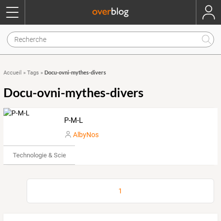
Docu-ovni-mythes-divers
Accueil
»
Tags
»
Docu-ovni-mythes-divers
P-M-L
AlbyNos
Technologie & Science
1