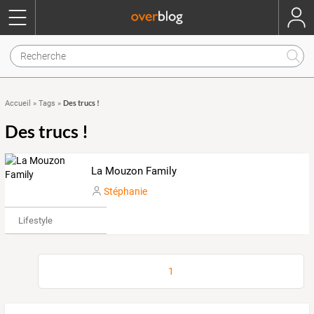
Des trucs !
Accueil
»
Tags
»
Des trucs !
La Mouzon Family
Stéphanie
Lifestyle
1