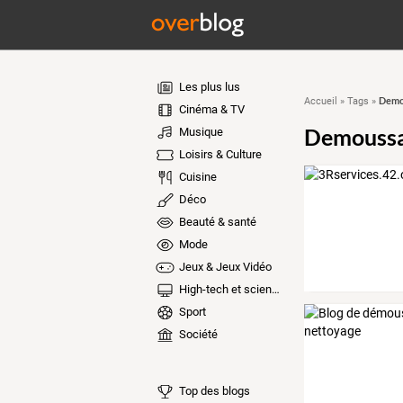
Les plus lus
Demo
Accueil
»
Tags
»
Cinéma & TV
Demouss
Musique
Loisirs & Culture
Cuisine
Déco
Beauté & santé
Mode
Jeux & Jeux Vidéo
High-tech et sciences
Sport
Société
Top des blogs