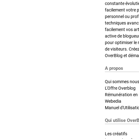
constante évoluti
facilement votre 
personnel ou pro
techniques avancé
facilement vos ar
active de blogueu
pour optimiser le 
de visiteurs. Crée
OverBlog et démar
A propos
Qui sommes nous
L'Offre Overblog
Rémunération en d
Webedia
Manuel d'Utilisati
Qui utilise Over
Les créatifs