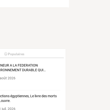
Populaires
NEUR
A
LA
FEDERATION
IRONNEMENT
DURABLE
QUI
…
 août 2026
ections égyptiennes, Le livre des morts
 Louvre.
 juil. 2026