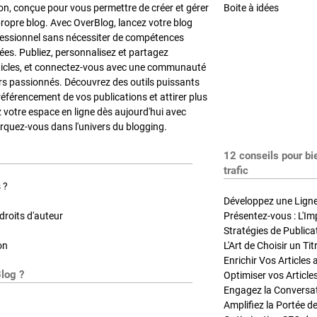
on, conçue pour vous permettre de créer et gérer
Boite à idées
propre blog. Avec OverBlog, lancez votre blog
fessionnel sans nécessiter de compétences
es. Publiez, personnalisez et partagez
ticles, et connectez-vous avec une communauté
rs passionnés. Découvrez des outils puissants
référencement de vos publications et attirer plus
z votre espace en ligne dès aujourd'hui avec
quez-vous dans l'univers du blogging.
12 conseils pour bi
trafic
 ?
Développez une Ligne 
roits d'auteur
Présentez-vous : L'Im
on
L'Art de Choisir un Ti
Blog ?
Optimiser vos Article
Engagez la Conversati
Amplifiez la Portée de