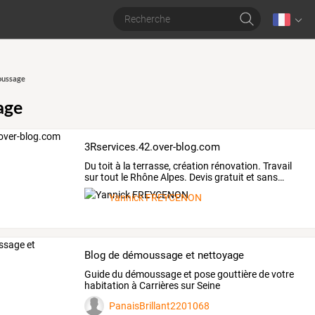
ussage
age
3Rservices.42.over-blog.com
Du
toit
à
la
terrasse,
création
rénovation.
Travail
sur
tout
le
Rhône
Alpes.
Devis
gratuit
et
sans
…
Yannick FREYCENON
Blog de démoussage et nettoyage
Guide du démoussage et pose gouttière de votre
habitation à Carrières sur Seine
PanaisBrillant2201068