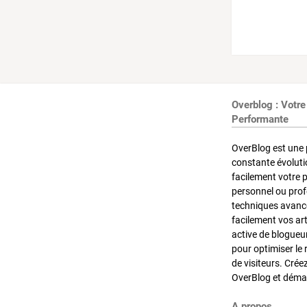
Overblog : Votre
Performante
OverBlog est une 
constante évoluti
facilement votre 
personnel ou pro
techniques avancé
facilement vos ar
active de blogueu
pour optimiser le 
de visiteurs. Crée
OverBlog et démar
A propos