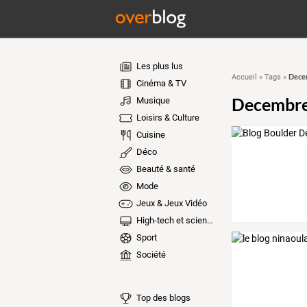
Les plus lus
Dece
Accueil
»
Tags
»
Cinéma & TV
Decembr
Musique
Loisirs & Culture
Cuisine
Déco
Beauté & santé
Mode
Jeux & Jeux Vidéo
High-tech et sciences
Sport
Société
Top des blogs