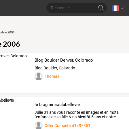
mbre 2006
e 2006
Blog Boulder Denver, Colorado
Blog Boulder, Colorado
Thomas
le blog ninaoulabellevie
Julie
31
ans
vous
raconte
en
images
et
en
mots
l'enfance
de
sa
fille
Nina
bientôt
5
ans
et
notre
vie
…
CéleriCompétent1497351