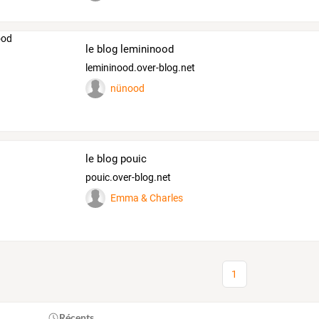
le blog lemininood
lemininood.over-blog.net
nünood
le blog pouic
pouic.over-blog.net
Emma & Charles
1
Récents