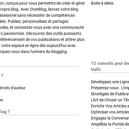
on, conçue pour vous permettre de créer et gérer
Boite à idées
propre blog. Avec OverBlog, lancez votre blog
fessionnel sans nécessiter de compétences
es. Publiez, personnalisez et partagez
ticles, et connectez-vous avec une communauté
rs passionnés. Découvrez des outils puissants
référencement de vos publications et attirer plus
z votre espace en ligne dès aujourd'hui avec
quez-vous dans l'univers du blogging.
12 conseils pour bi
trafic
 ?
Développez une Ligne 
roits d'auteur
Présentez-vous : L'Im
on
L'Art de Choisir un Ti
Blog ?
Optimiser vos Article
Engagez la Conversati
Amplifiez la Portée de