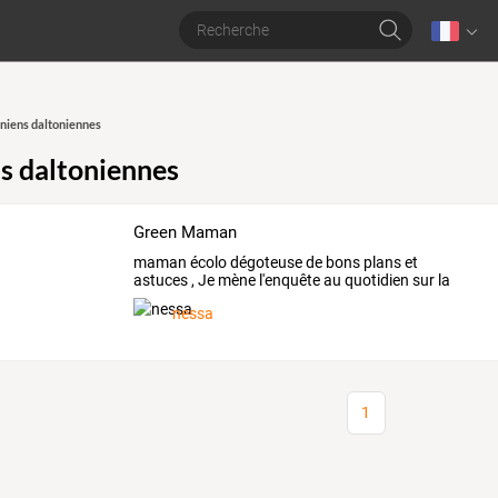
niens daltoniennes
s daltoniennes
Green Maman
maman
écolo
dégoteuse
de
bons
plans
et
astuces
,
Je
mène
l'enquête
au
quotidien
sur
la
toxicité
des
…
nessa
1