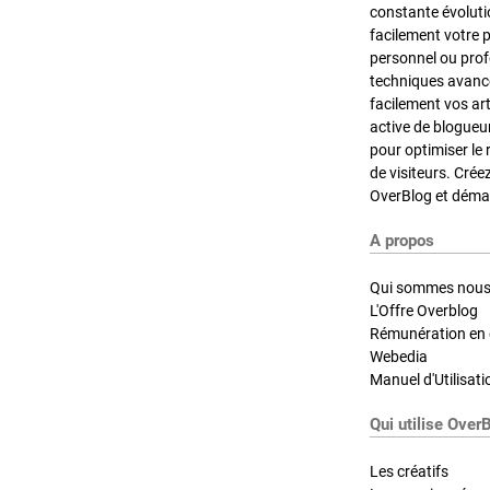
constante évoluti
facilement votre 
personnel ou pro
techniques avancé
facilement vos ar
active de blogueu
pour optimiser le 
de visiteurs. Crée
OverBlog et démar
A propos
Qui sommes nous
L'Offre Overblog
Rémunération en d
Webedia
Manuel d'Utilisati
Qui utilise Over
Les créatifs