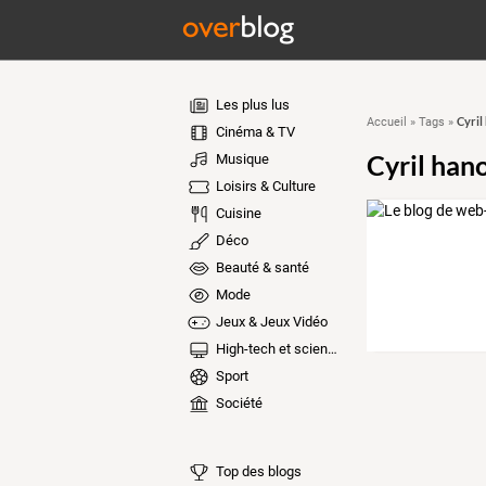
Les plus lus
Cyril
Accueil
»
Tags
»
Cinéma & TV
Cyril han
Musique
Loisirs & Culture
Cuisine
Déco
Beauté & santé
Mode
Jeux & Jeux Vidéo
High-tech et sciences
Sport
Société
Top des blogs