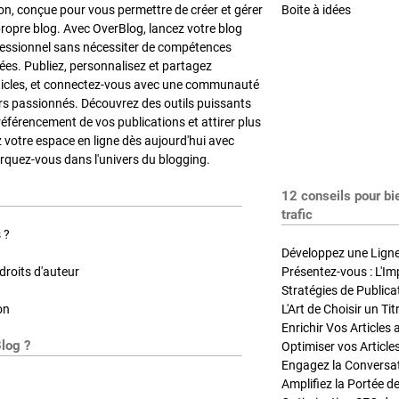
on, conçue pour vous permettre de créer et gérer
Boite à idées
propre blog. Avec OverBlog, lancez votre blog
fessionnel sans nécessiter de compétences
es. Publiez, personnalisez et partagez
ticles, et connectez-vous avec une communauté
rs passionnés. Découvrez des outils puissants
référencement de vos publications et attirer plus
z votre espace en ligne dès aujourd'hui avec
quez-vous dans l'univers du blogging.
12 conseils pour bi
trafic
 ?
Développez une Ligne 
roits d'auteur
Présentez-vous : L'Im
on
L'Art de Choisir un Ti
Blog ?
Optimiser vos Article
Engagez la Conversati
Amplifiez la Portée de