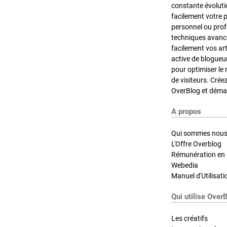
constante évoluti
facilement votre 
personnel ou pro
techniques avancé
facilement vos ar
active de blogueu
pour optimiser le 
de visiteurs. Crée
OverBlog et démar
A propos
Qui sommes nous
L'Offre Overblog
Rémunération en d
Webedia
Manuel d'Utilisati
Qui utilise Over
Les créatifs