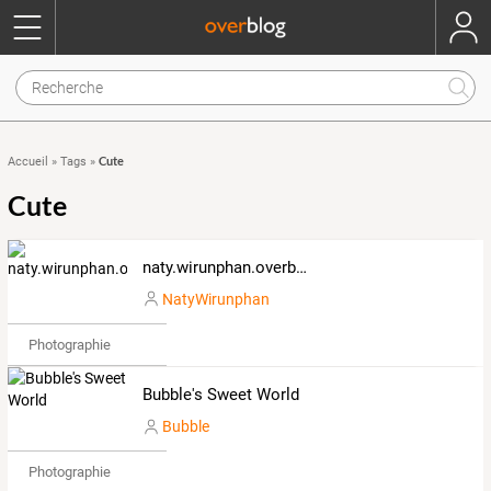
Cute
Accueil
»
Tags
»
Cute
naty.wirunphan.overblog.com
NatyWirunphan
Photographie
Bubble's Sweet World
Bubble
Photographie