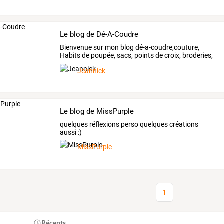
Le blog de Dé-A-Coudre
Bienvenue
sur
mon
blog
dé-a-coudre,couture,
Habits
de
poupée,
sacs,
points
de
croix,
broderies,
…
Jeannick
Le blog de MissPurple
quelques réflexions perso quelques créations
aussi :)
MissPurple
1
Récents