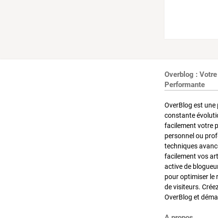
Overblog : Votre
Performante
OverBlog est une 
constante évoluti
facilement votre 
personnel ou pro
techniques avancé
facilement vos ar
active de blogueu
pour optimiser le 
de visiteurs. Crée
OverBlog et démar
A propos