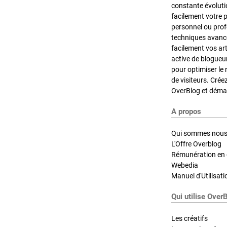
constante évoluti
facilement votre 
personnel ou pro
techniques avancé
facilement vos ar
active de blogueu
pour optimiser le 
de visiteurs. Crée
OverBlog et démar
A propos
Qui sommes nous
L'Offre Overblog
Rémunération en d
Webedia
Manuel d'Utilisati
Qui utilise Over
Les créatifs