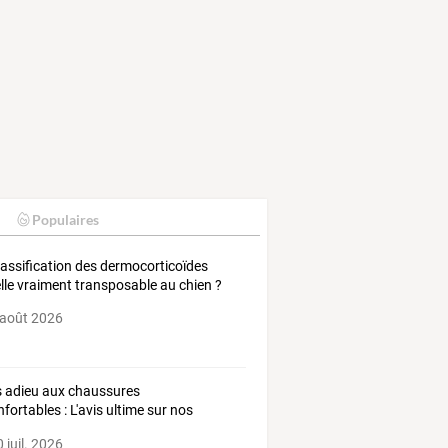
Populaires
lassification des dermocorticoïdes
elle vraiment transposable au chien ?
 août 2026
s
adieu
aux
chaussures
nfortables
:
L'avis
ultime
sur
nos
ets
en
maille
…
 juil. 2026