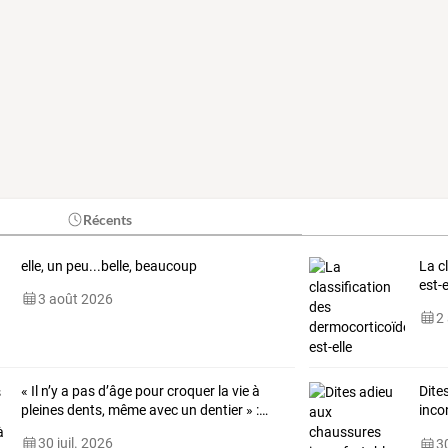
Récents
elle, un peu...belle, beaucoup
La c
est-
3 août 2026
2
«
Il
n’y
a
pas
d’âge
pour
croquer
la
vie
à
Dite
pleines
dents,
même
avec
un
dentier
»
:
…
inco
bask
30 juil. 2026
30