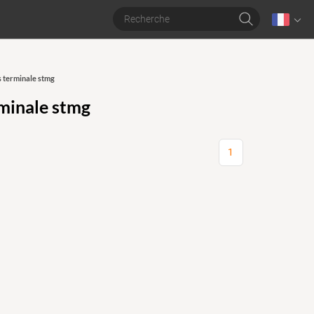
 terminale stmg
minale stmg
1