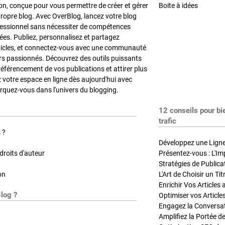
on, conçue pour vous permettre de créer et gérer
Boite à idées
propre blog. Avec OverBlog, lancez votre blog
fessionnel sans nécessiter de compétences
es. Publiez, personnalisez et partagez
ticles, et connectez-vous avec une communauté
rs passionnés. Découvrez des outils puissants
référencement de vos publications et attirer plus
z votre espace en ligne dès aujourd'hui avec
quez-vous dans l'univers du blogging.
12 conseils pour bi
trafic
 ?
Développez une Ligne 
roits d'auteur
Présentez-vous : L'Im
on
L'Art de Choisir un Ti
Blog ?
Optimiser vos Article
Engagez la Conversati
Amplifiez la Portée de