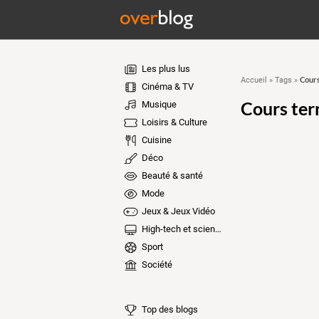
Les plus lus
Cours
Accueil
»
Tags
»
Cinéma & TV
Cours ter
Musique
Loisirs & Culture
Cuisine
Déco
Beauté & santé
Mode
Jeux & Jeux Vidéo
High-tech et sciences
Sport
Société
Top des blogs