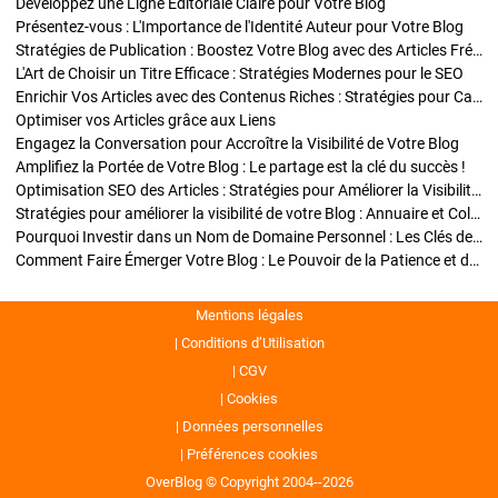
Développez une Ligne Éditoriale Claire pour Votre Blog
Présentez-vous : L'Importance de l'Identité Auteur pour Votre Blog
Stratégies de Publication : Boostez Votre Blog avec des Articles Fréquents et Exclusifs
L'Art de Choisir un Titre Efficace : Stratégies Modernes pour le SEO
Enrichir Vos Articles avec des Contenus Riches : Stratégies pour Captiver et Optimiser
Optimiser vos Articles grâce aux Liens
Engagez la Conversation pour Accroître la Visibilité de Votre Blog
Amplifiez la Portée de Votre Blog : Le partage est la clé du succès !
Optimisation SEO des Articles : Stratégies pour Améliorer la Visibilité de Votre Blog
Stratégies pour améliorer la visibilité de votre Blog : Annuaire et Collaborations
Pourquoi Investir dans un Nom de Domaine Personnel : Les Clés de la Réussite de Votre Blog
Comment Faire Émerger Votre Blog : Le Pouvoir de la Patience et de la Persévérance
Mentions légales
Conditions d’Utilisation
CGV
Cookies
Données personnelles
Préférences cookies
OverBlog © Copyright 2004--2026