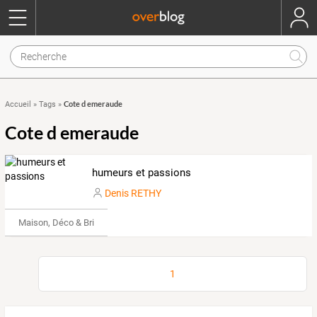
Cote d emeraude
Accueil
»
Tags
»
Cote d emeraude
humeurs et passions
Denis RETHY
Maison, Déco & Bricolage
1