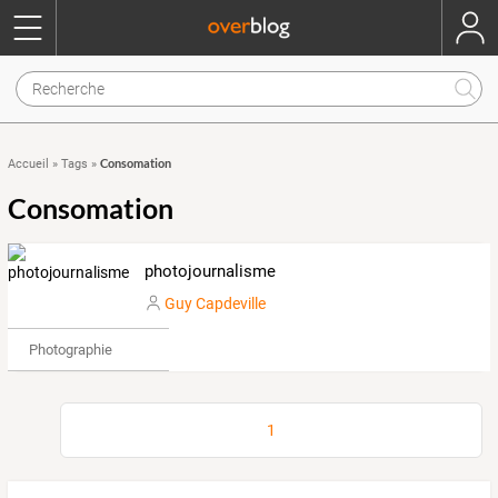
Consomation
Accueil
»
Tags
»
Consomation
photojournalisme
Guy Capdeville
Photographie
1