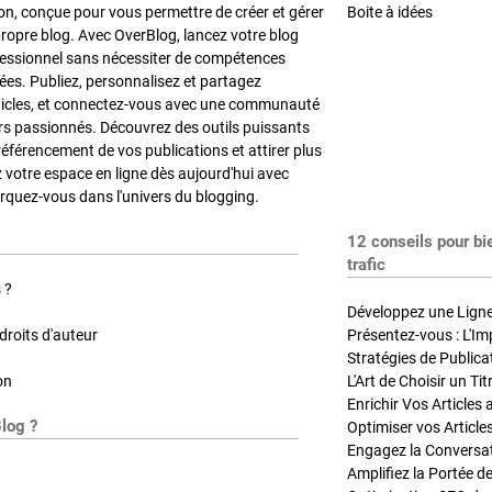
on, conçue pour vous permettre de créer et gérer
Boite à idées
propre blog. Avec OverBlog, lancez votre blog
fessionnel sans nécessiter de compétences
es. Publiez, personnalisez et partagez
ticles, et connectez-vous avec une communauté
rs passionnés. Découvrez des outils puissants
référencement de vos publications et attirer plus
z votre espace en ligne dès aujourd'hui avec
quez-vous dans l'univers du blogging.
12 conseils pour bi
trafic
 ?
Développez une Ligne 
roits d'auteur
Présentez-vous : L'Im
on
L'Art de Choisir un Ti
Blog ?
Optimiser vos Article
Engagez la Conversati
Amplifiez la Portée de