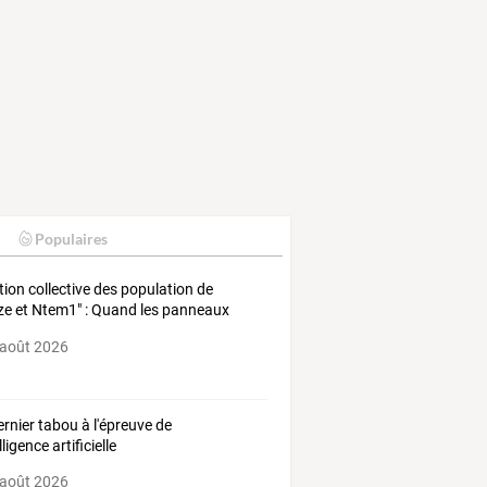
Populaires
tion
collective
des
population
de
ze
et
Ntem1"
:
Quand
les
panneaux
ires
de
…
 août 2026
ernier tabou à l'épreuve de
elligence artificielle
 août 2026