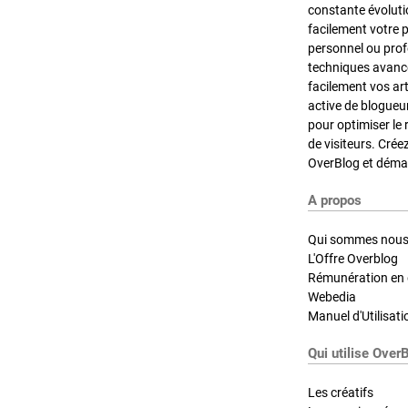
constante évoluti
facilement votre 
personnel ou pro
techniques avancé
facilement vos ar
active de blogueu
pour optimiser le 
de visiteurs. Crée
OverBlog et démar
A propos
Qui sommes nous
L'Offre Overblog
Rémunération en d
Webedia
Manuel d'Utilisati
Qui utilise Over
Les créatifs