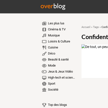
Les plus lus
Confi
Accueil
»
Tags
»
Cinéma & TV
Confident
Musique
Loisirs & Culture
Cuisine
Déco
Beauté & santé
Mode
Jeux & Jeux Vidéo
High-tech et sciences
Sport
Société
Top des blogs