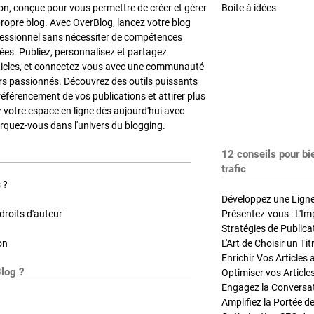
on, conçue pour vous permettre de créer et gérer
Boite à idées
propre blog. Avec OverBlog, lancez votre blog
fessionnel sans nécessiter de compétences
es. Publiez, personnalisez et partagez
ticles, et connectez-vous avec une communauté
rs passionnés. Découvrez des outils puissants
référencement de vos publications et attirer plus
z votre espace en ligne dès aujourd'hui avec
quez-vous dans l'univers du blogging.
12 conseils pour bi
trafic
 ?
Développez une Ligne 
roits d'auteur
Présentez-vous : L'Im
on
L'Art de Choisir un Ti
Blog ?
Optimiser vos Article
Engagez la Conversati
Amplifiez la Portée de