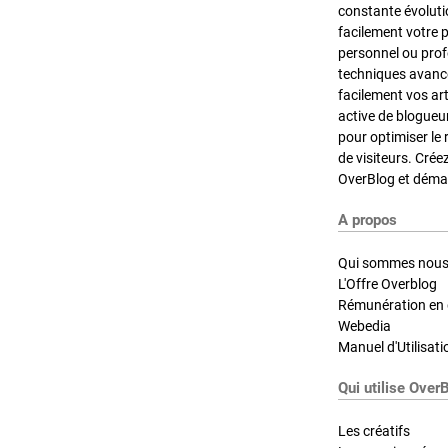
constante évoluti
facilement votre 
personnel ou pro
techniques avancé
facilement vos ar
active de blogueu
pour optimiser le 
de visiteurs. Crée
OverBlog et démar
A propos
Qui sommes nous
L'Offre Overblog
Rémunération en d
Webedia
Manuel d'Utilisati
Qui utilise Over
Les créatifs