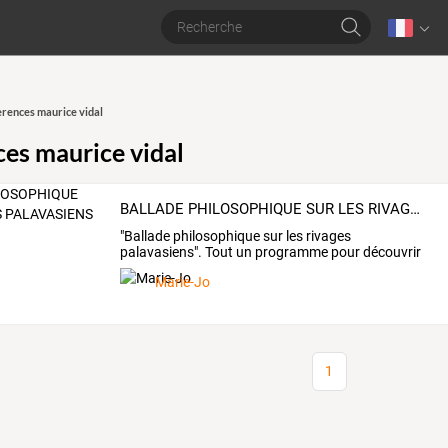
rences maurice vidal
es maurice vidal
BALLADE PHILOSOPHIQUE SUR LES RIVAGES PALAVASIENS
"Ballade
philosophique
sur
les
rivages
palavasiens".
Tout
un
programme
pour
découvrir
ou
redécouvrir
…
Marie-Jo
1