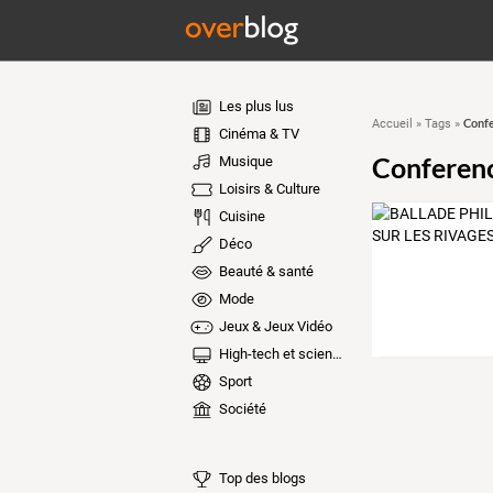
Les plus lus
Confe
Accueil
»
Tags
»
Cinéma & TV
Conferenc
Musique
Loisirs & Culture
Cuisine
Déco
Beauté & santé
Mode
Jeux & Jeux Vidéo
High-tech et sciences
Sport
Société
Top des blogs