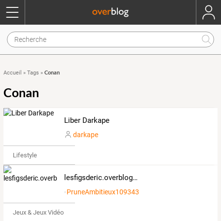
Conan
Accueil
»
Tags
»
Conan
Liber Darkape
darkape
Lifestyle
lesfigsderic.overblog.com
PruneAmbitieux109343
Jeux & Jeux Vidéo