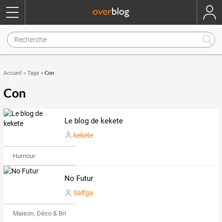
Con
Accueil
»
Tags
»
Con
Le blog de kekete
kekete
Humour
No Futur
Salfga
Maison, Déco & Bricolage