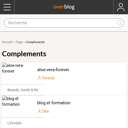
Complements
Accueil
»
Tags
»
Complements
aloe-vera-forever
forever
Beauté, Santé & Remise en forme
blog et formation
béa
Lifestyle