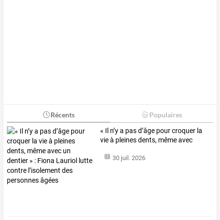
Récents
Populaires
«
Il
n’y
a
pas
d’âge
pour
croquer
la
vie
à
pleines
dents,
même
avec
un
…
30 juil. 2026