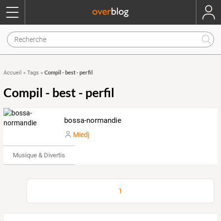
Compil - best - perfil
Accueil
»
Tags
»
Compil - best - perfil
bossa-normandie
Miedj
Musique & Divertissements
1