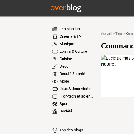
Les plus lus
Comm
Accueil
»
Tags
»
Cinéma & TV
Commande
Musique
Loisirs & Culture
Cuisine
Déco
Beauté & santé
Mode
Jeux & Jeux Vidéo
High-tech et sciences
Sport
Société
Top des blogs