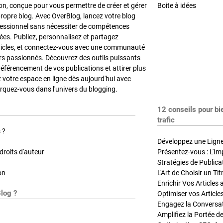
on, conçue pour vous permettre de créer et gérer
Boite à idées
propre blog. Avec OverBlog, lancez votre blog
fessionnel sans nécessiter de compétences
es. Publiez, personnalisez et partagez
ticles, et connectez-vous avec une communauté
rs passionnés. Découvrez des outils puissants
référencement de vos publications et attirer plus
z votre espace en ligne dès aujourd'hui avec
quez-vous dans l'univers du blogging.
12 conseils pour bi
trafic
 ?
Développez une Ligne 
roits d'auteur
Présentez-vous : L'Im
on
L'Art de Choisir un Ti
Blog ?
Optimiser vos Article
Engagez la Conversati
Amplifiez la Portée de