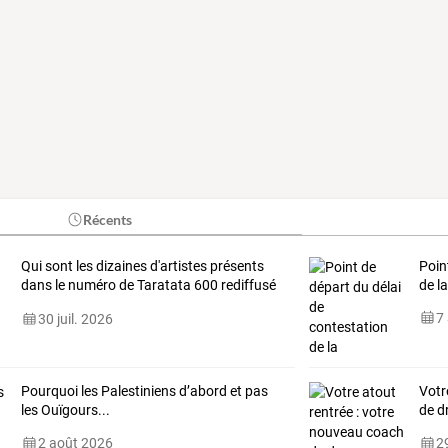
Récents
Qui
sont
les
dizaines
d'artistes
présents
Poin
dans
le
numéro
de
Taratata
600
rediffusé
de l
ce
…
7
30 juil. 2026
Pourquoi les Palestiniens d’abord et pas
Votr
les Ouïgours...
de d
2 août 2026
29