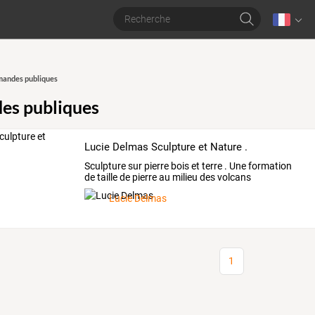
andes publiques
s publiques
Lucie Delmas Sculpture et Nature .
Sculpture
sur
pierre
bois
et
terre
.
Une
formation
de
taille
de
pierre
au
milieu
des
volcans
d'Auvergne
…
Lucie Delmas
1