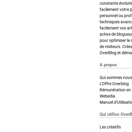
constante évoluti
facilement votre 
personnel ou pro
techniques avancé
facilement vos ar
active de blogueu
pour optimiser le 
de visiteurs. Crée
OverBlog et démar
A propos
Qui sommes nous
L'Offre Overblog
Rémunération en d
Webedia
Manuel d'Utilisati
Qui utilise Over
Les créatifs