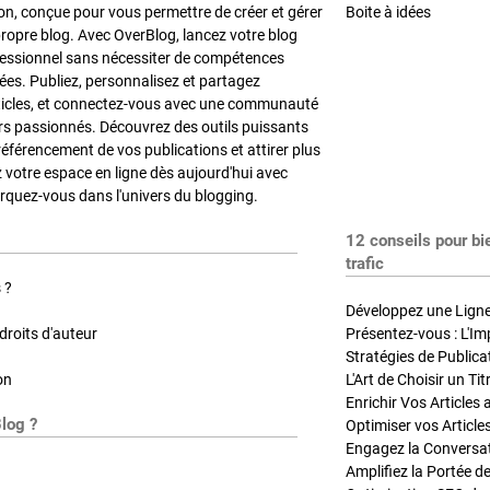
on, conçue pour vous permettre de créer et gérer
Boite à idées
propre blog. Avec OverBlog, lancez votre blog
fessionnel sans nécessiter de compétences
es. Publiez, personnalisez et partagez
ticles, et connectez-vous avec une communauté
rs passionnés. Découvrez des outils puissants
référencement de vos publications et attirer plus
z votre espace en ligne dès aujourd'hui avec
quez-vous dans l'univers du blogging.
12 conseils pour bi
trafic
 ?
Développez une Ligne 
roits d'auteur
Présentez-vous : L'Im
on
L'Art de Choisir un Ti
Blog ?
Optimiser vos Article
Engagez la Conversati
Amplifiez la Portée de