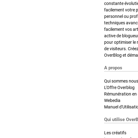
constante évoluti
facilement votre 
personnel ou pro
techniques avancé
facilement vos ar
active de blogueu
pour optimiser le 
de visiteurs. Crée
OverBlog et démar
A propos
Qui sommes nous
L'Offre Overblog
Rémunération en d
Webedia
Manuel d'Utilisati
Qui utilise Over
Les créatifs