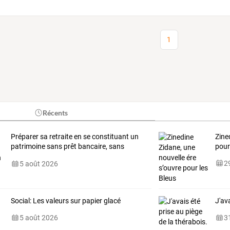
1
Récents
Préparer
sa
retraite
en
se
constituant
un
Zine
patrimoine
sans
prêt
bancaire,
sans
pour
intérêts
…
29
5 août 2026
Social: Les valeurs sur papier glacé
J'av
5 août 2026
31