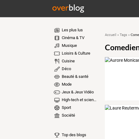
Les plus lus
Come
Accueil
»
Tags
»
Cinéma & TV
Comedie
Musique
Loisirs & Culture
Cuisine
Déco
Beauté & santé
Mode
Jeux & Jeux Vidéo
High-tech et sciences
Sport
Société
Top des blogs