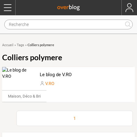
Colliers polymere
Accueil
»
Tags
»
Colliers polymere
Le blog de V.RO
V.RO
Maison, Déco & Bricolage
1